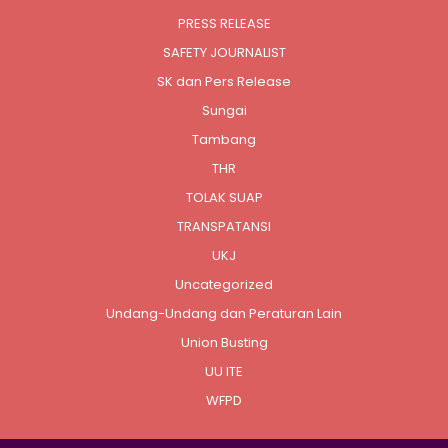
PRESS RELEASE
SAFETY JOURNALIST
SK dan Pers Release
Sungai
Tambang
THR
TOLAK SUAP
TRANSPATANSI
UKJ
Uncategorized
Undang-Undang dan Peraturan Lain
Union Busting
UU ITE
WFPD