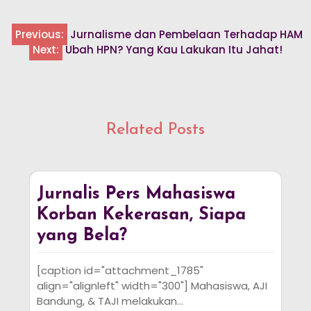
Previous:
Jurnalisme dan Pembelaan Terhadap HAM
Post
Next:
Ubah HPN? Yang Kau Lakukan Itu Jahat!
navigation
Related Posts
Jurnalis Pers Mahasiswa
Korban Kekerasan, Siapa
yang Bela?
[caption id="attachment_1785"
align="alignleft" width="300"] Mahasiswa, AJI
Bandung, & TAJI melakukan…