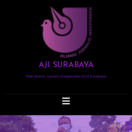
Skip
to
content
AJI SURABAYA
Web Aliansi Jurnalis Independen (AJI) Surabaya
Open
Button