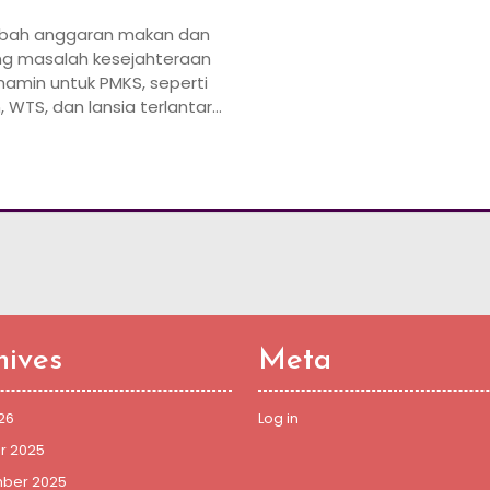
mbah anggaran makan dan
g masalah kesejahteraan
 mamin untuk PMKS, seperti
, WTS, dan lansia terlantar…
hives
Meta
26
Log in
r 2025
ber 2025