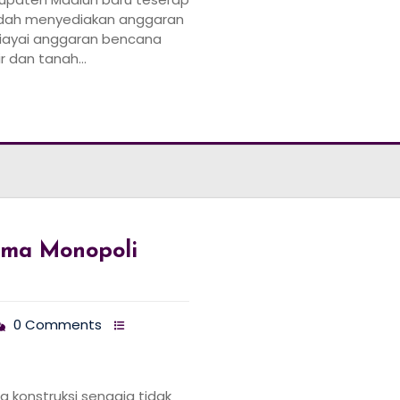
udah menyediakan anggaran
ibiayai anggaran bencana
ir dan tanah…
Lima Monopoli
0 Comments
 konstruksi sengaja tidak