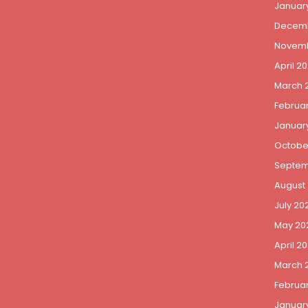
Januar
Decemb
Novemb
April 20
March 
Februar
January
Octobe
Septem
August
July 20
May 20
April 2
March 
Februa
Januar