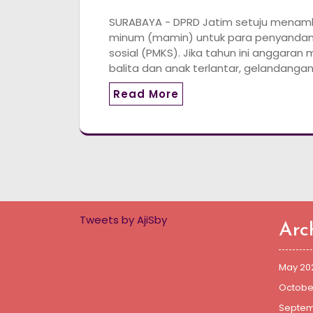
SURABAYA - DPRD Jatim setuju mena
minum (mamin) untuk para penyandan
sosial (PMKS). Jika tahun ini anggaran
balita dan anak terlantar, gelandangan
Read More
Tweets by AjiSby
Arc
May 20
Octobe
Septem