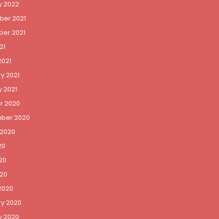
y 2022
er 2021
er 2021
21
2021
y 2021
 2021
r 2020
ber 2020
 2020
20
20
020
2020
ry 2020
y 2020