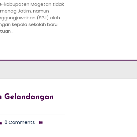
e-kabupaten Magetan tidak
Kemenag Jatim, namun
nggungjawaban (SPJ) oleh
gan kepala sekolah baru
ntuan…
m Gelandangan
0 Comments