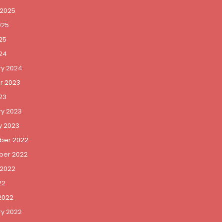
 2025
025
25
24
ry 2024
r 2023
23
ry 2023
y 2023
er 2022
er 2022
 2022
22
2022
ry 2022