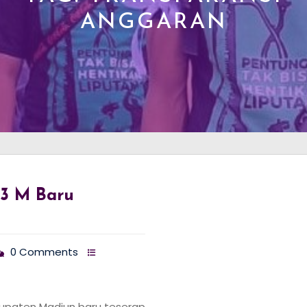
ANGGARAN
,3 M Baru
0 Comments
upaten Madiun baru teserap