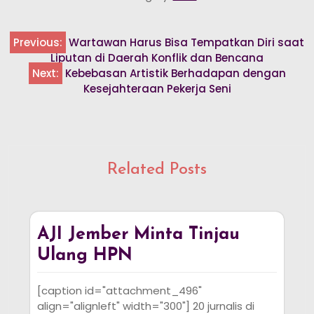
Previous:
Wartawan Harus Bisa Tempatkan Diri saat
Post
Liputan di Daerah Konflik dan Bencana
navigation
Next:
Kebebasan Artistik Berhadapan dengan
Kesejahteraan Pekerja Seni
Related Posts
AJI Jember Minta Tinjau
Ulang HPN
[caption id="attachment_496"
align="alignleft" width="300"] 20 jurnalis di