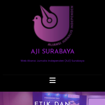
Skip
to
content
AJI SURABAYA
Web Aliansi Jurnalis Independen (AJI) Surabaya
Open
Button
ETIK DAN