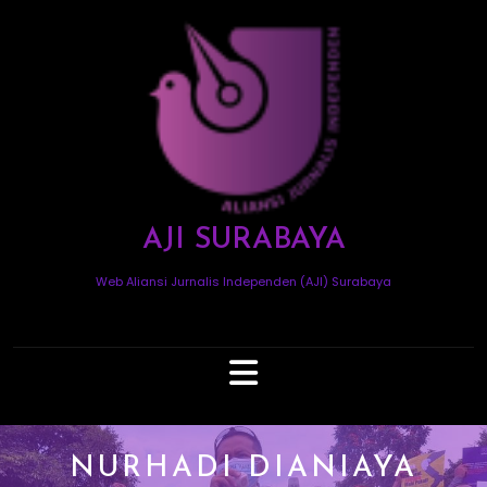
Skip
to
content
AJI SURABAYA
Web Aliansi Jurnalis Independen (AJI) Surabaya
Open
Button
NURHADI DIANIAYA