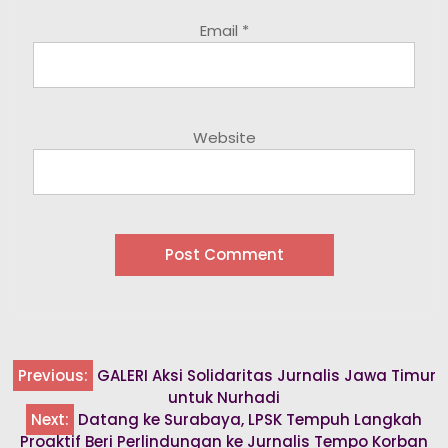
Email
*
Website
Previous:
GALERI Aksi Solidaritas Jurnalis Jawa Timur
Post
untuk Nurhadi
navigation
Next:
Datang ke Surabaya, LPSK Tempuh Langkah
Proaktif Beri Perlindungan ke Jurnalis Tempo Korban