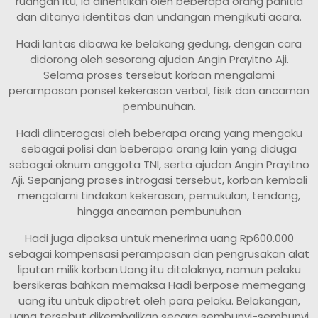
ruangan itu, ia dihentikan oleh beberapa orang panitia
dan ditanya identitas dan undangan mengikuti acara.
Hadi lantas dibawa ke belakang gedung, dengan cara
didorong oleh sesorang ajudan Angin Prayitno Aji.
Selama proses tersebut korban mengalami
perampasan ponsel kekerasan verbal, fisik dan ancaman
pembunuhan.
Hadi diinterogasi oleh beberapa orang yang mengaku
sebagai polisi dan beberapa orang lain yang diduga
sebagai oknum anggota TNI, serta ajudan Angin Prayitno
Aji. Sepanjang proses introgasi tersebut, korban kembali
mengalami tindakan kekerasan, pemukulan, tendang,
hingga ancaman pembunuhan
Hadi juga dipaksa untuk menerima uang Rp600.000
sebagai kompensasi perampasan dan pengrusakan alat
liputan milik korban.Uang itu ditolaknya, namun pelaku
bersikeras bahkan memaksa Hadi berpose memegang
uang itu untuk dipotret oleh para pelaku. Belakangan,
uang tersebut dikembalikan secara sembunyi-sembunyi