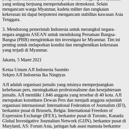
yang sedang berjuang mempertahankan demokrasi. Selain
mengancam warga Myanmar, kudeta militer dan rangkaian
kekerasan ini dapat berpotensi mengancam stabilitas kawasan Asia
Tenggara.
3. Mendorong pemerintah Indonesia untuk merangkul negara-
negara anggota ASEAN untuk mendukung Persatuan Bangsa-
Bangsa (PBB) mengirimkan tim investigasi ke Myanmar. Tim ini
penting untuk melaporkan kondisi dan menghentikan kekerasan
yang terjadi di Myanmar.
Jakarta, 5 Maret 2021
Ketua Umum AJI Indonesia Sasmito
Sekjen AJI Indonesia Ika Ningtyas
AJI adalah organisasi jurnalis yang misinya memperjuangkan
kebebasan pers, meningkatkan profesionalisme dan kesejahteraan
jurnalis. AJI memiliki 1.846 anggota yang tersebar di 40 kota. AJI
merupakan konstituen Dewan Pers dan menjadi anggota sejumlah
organisasi internasional: International Federation of Journalists (IFJ),
berkantor pusat di Brussels, Belgia: International Freedom of
Expression Exchange (IFEX), berkantor pusat di Toronto, Kanada:
Global Investigative Journalism Network (GIJN), berkantor pusat di
Maryland, AS: Forum Asia, jaringan hak asasi manusia berkantor