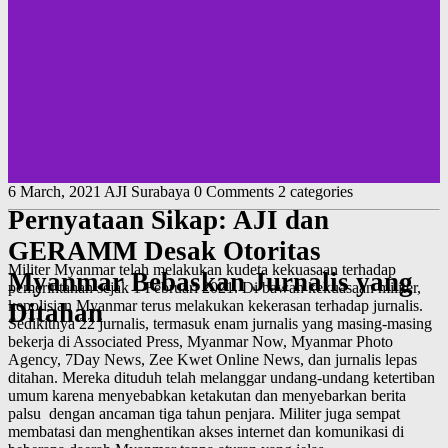
6 March, 2021
AJI Surabaya
0 Comments
2 categories
Pernyataan Sikap: AJI dan
GERAMM Desak Otoritas
Militer Myanmar telah melakukan kudeta kekuasaan terhadap
Myanmar Bebaskan Jurnalis yang
pemerintahan sejak 1 Februari 2021. Di bawah kekuasaan militer,
kepolisian Myanmar terus melakukan kekerasan terhadap jurnalis.
Ditahan
Sedikitnya 22 jurnalis, termasuk enam jurnalis yang masing-masing
bekerja di Associated Press, Myanmar Now, Myanmar Photo
Agency, 7Day News, Zee Kwet Online News, dan jurnalis lepas
ditahan. Mereka dituduh telah melanggar undang-undang ketertiban
umum karena menyebabkan ketakutan dan menyebarkan berita
palsu dengan ancaman tiga tahun penjara. Militer juga sempat
membatasi dan menghentikan akses internet dan komunikasi di