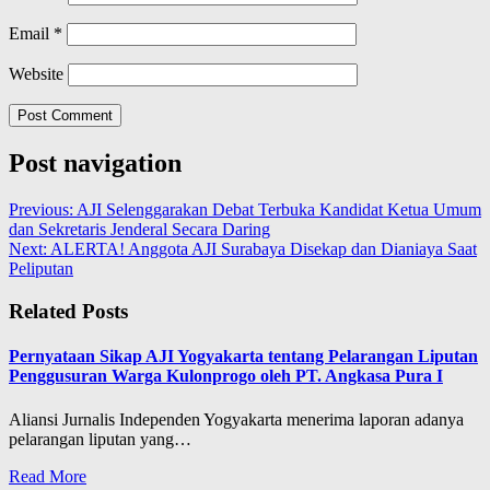
Email
*
Website
Post navigation
Previous:
AJI Selenggarakan Debat Terbuka Kandidat Ketua Umum
dan Sekretaris Jenderal Secara Daring
Next:
ALERTA! Anggota AJI Surabaya Disekap dan Dianiaya Saat
Peliputan
Related Posts
Pernyataan Sikap AJI Yogyakarta tentang Pelarangan Liputan
Penggusuran Warga Kulonprogo oleh PT. Angkasa Pura I
Aliansi Jurnalis Independen Yogyakarta menerima laporan adanya
pelarangan liputan yang…
Read More