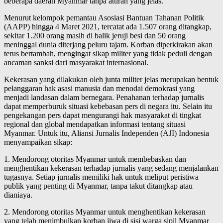
beberapa daerah Myanmar tanpa aturan yang jelas.
Menurut kelompok pemantau Asosiasi Bantuan Tahanan Politik
(AAPP) hingga 4 Maret 2021, tercatat ada 1.507 orang ditangkap,
sekitar 1.200 orang masih di balik jeruji besi dan 50 orang
meninggal dunia diterjang peluru tajam. Korban diperkirakan akan
terus bertambah, mengingat sikap militer yang tidak peduli dengan
ancaman sanksi dari masyarakat internasional.
Kekerasan yang dilakukan oleh junta militer jelas merupakan bentuk
pelanggaran hak asasi manusia dan menodai demokrasi yang
menjadi landasan dalam bernegara. Penahanan terhadap jurnalis
dapat memperburuk situasi kebebasan pers di negara itu. Selain itu
pengekangan pers dapat mengurangi hak masyarakat di tingkat
regional dan global mendapatkan informasi tentang situasi
Myanmar. Untuk itu, Aliansi Jurnalis Independen (AJI) Indonesia
menyampaikan sikap:
1. Mendorong otoritas Myanmar untuk membebaskan dan
menghentikan kekerasan terhadap jurnalis yang sedang menjalankan
tugasnya. Setiap jurnalis memiliki hak untuk meliput peristiwa
publik yang penting di Myanmar, tanpa takut ditangkap atau
dianiaya.
2. Mendorong otoritas Myanmar untuk menghentikan kekerasan
yang telah menimbulkan korban jiwa di sisi warga sipil Myanmar