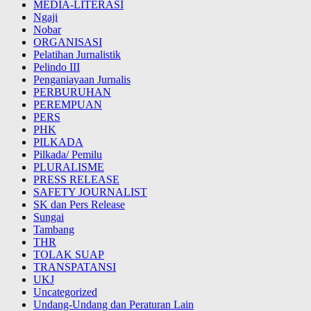
MEDIA-LITERASI
Ngaji
Nobar
ORGANISASI
Pelatihan Jurnalistik
Pelindo III
Penganiayaan Jurnalis
PERBURUHAN
PEREMPUAN
PERS
PHK
PILKADA
Pilkada/ Pemilu
PLURALISME
PRESS RELEASE
SAFETY JOURNALIST
SK dan Pers Release
Sungai
Tambang
THR
TOLAK SUAP
TRANSPATANSI
UKJ
Uncategorized
Undang-Undang dan Peraturan Lain