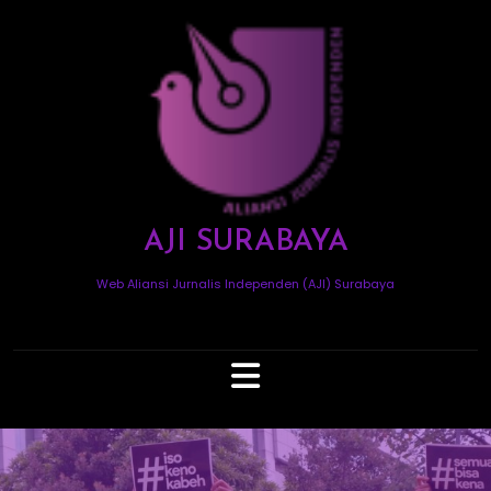
Skip
to
content
AJI SURABAYA
Web Aliansi Jurnalis Independen (AJI) Surabaya
Open
Button